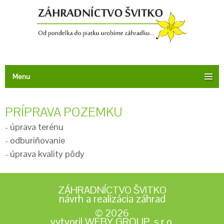
Menu
PRÍPRAVA POZEMKU
- úprava terénu
- odburiňovanie
- úprava kvality pôdy
ZÁHRADNÍCTVO ŠVITKO
návrh a realizácia záhrad
© 2026
vytvoril WEBY GROUP, s.r.o.